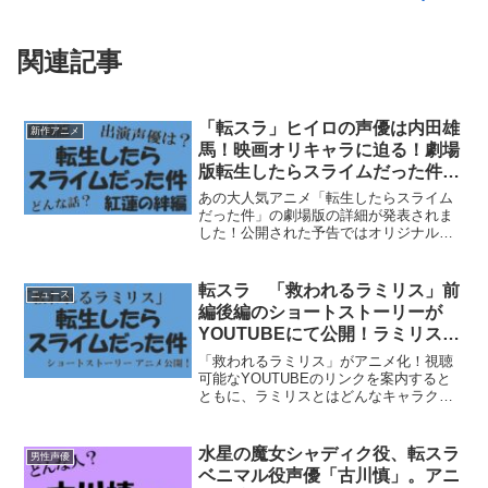
関連記事
「転スラ」ヒイロの声優は内田雄
新作アニメ
馬！映画オリキャラに迫る！劇場
版転生したらスライムだった件の
予告発表！
あの大人気アニメ「転生したらスライム
だった件」の劇場版の詳細が発表されま
した！公開された予告ではオリジナルキ
ャラクター「ヒイロ」の姿が！なんとス
トーリーのメインとなるベニマルの元兄
貴分とのこと！これは期待大！どんな映
転スラ 「救われるラミリス」前
ニュース
画か紹介します！「ヒイロ...
編後編のショートストーリーが
YOUTUBEにて公開！ラミリスと
は？ベレッタとは？声優は？
「救われるラミリス」がアニメ化！視聴
可能なYOUTUBEのリンクを案内すると
ともに、ラミリスとはどんなキャラクタ
ーなのか？演じる声優さんは？振り返り
ます。「救われるラミリス」YOUTUBE
にて公開！転生したらスライムだった件
水星の魔女シャディク役、転スラ
男性声優
のショートアニメ...
ベニマル役声優「古川慎」。アニ