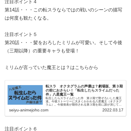
注目ポイント４
第14話・・・この転スラならではの戦いのシーンの描写
は何度も観たくなる。
注目ポイント５
第20話・・・髪をおろしたミリムが可愛い。そして今後
（三期以降）の重要キャラも登場！
ミリムが言っていた魔王とは？はこちらから
転スラ オクタグラムの声優は？劇場版、第３期
の前におさらい！「転生したらスライムだった
件」八星魔王一覧
転生したらスライムだった件 第２期で勢ぞろいした魔王
達。今後ストーリーに大きくかかわる八星魔王（オクタグ
ラム）。今後発表が期待される第３期を前に誰が演じてい
るか改めて紹介します！転スラ オクタグラムの声優
seiyu-animejoho.com
2022.03.17
は？ 「転生したらスライムだった件」...
注目ポイント６