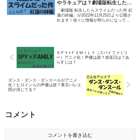
やラキュアは？劇場版転生したら
スライムだった件「紅蓮の絆編」
「劇場版 転生したらスライムだった件 紅
蓮の絆編」が2022年11月25日より公開さ
れます！徐々に情報が明らかになってい
る本作、劇場版オリジナルキャラクター
と担当する声優さんを紹介します。
ＳＰＹ×ＦＡＭＩＬＹ（スパイファミリ
ー）アニメ化！声優は誰？放送日は？あ
らすじは？
ダンス・ダンス・ダンスールがアニメ
化！ヒロインらの声優は誰？東京バレエ
団が演じてる？
コメント
コメントを書き込む