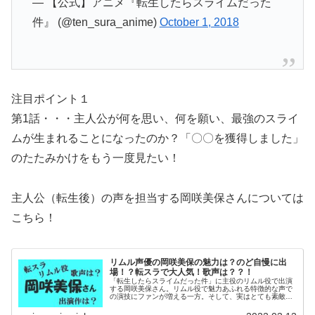
— 【公式】アニメ『転生したらスライムだった
件』 (@ten_sura_anime)
October 1, 2018
注目ポイント１
第1話・・・主人公が何を思い、何を願い、最強のスライ
ムが生まれることになったのか？「〇〇を獲得しました」
のたたみかけをもう一度見たい！
主人公（転生後）の声を担当する岡咲美保さんについては
こちら！
リムル声優の岡咲美保の魅力は？のど自慢に出
場！？転スラで大人気！歌声は？？！
「転生したらスライムだった件」に主役のリムル役で出演
する岡咲美保さん。リムル役で魅力あふれる特徴的な声で
の演技にファンが増える一方。そして、実はとても素敵な
歌声も披露されています。本記事では岡咲美保さんお年齢
やプロフィール、出演作や歌声につ...