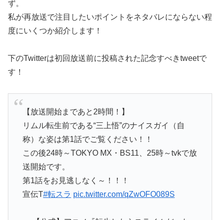
ず。
私が再放送で注目したいポイントをネタバレにならない程
度にいくつか紹介します！
下のTwitterは初回放送前に投稿された記念すべきtweetで
す！
【放送開始まであと2時間！】
リムル転生前である“三上悟”のナイスガイ（自
称）な姿は第1話でご覧ください！！
この後24時～TOKYO MX・BS11、25時～tvkで放
送開始です。
第1話をお見逃しなく～！！！
宣伝T
#転スラ
pic.twitter.com/qZwOFO089S