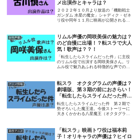
メ出演作とキャラは？
２０２２年１０月より放送の「機動戦士
ガンダム 水星の魔女」シャディク・ゼネ
リ役や同年１１月に映画が公開される
「転生したらスライムだった件」ベニマ
ル役など大活躍の古川慎さん。プレイボ
ーイ風のシャディクと寡黙で硬派なベニ
リムル声優の岡咲美保の魅力は？
女性声優
マルを担当されている古川...
のど自慢に出場！？転スラで大人
気！歌声は？？！
「転生したらスライムだった件」に主役
のリムル役で出演する岡咲美保さん。リ
ムル役で魅力あふれる特徴的な声での演
技にファンが増える一方。そして、実は
とても素敵な歌声も披露されています。
本記事では岡咲美保さんお年齢やプロフ
転スラ オクタグラムの声優は？
アニメ情報
ィール、出演作や歌声につ...
劇場版、第３期の前におさらい！
「転生したらスライムだった件」
八星魔王一覧
転生したらスライムだった件 第２期で
勢ぞろいした魔王達。今後ストーリーに
大きくかかわる八星魔王（オクタグラ
ム）。今後発表が期待される第３期を前
に誰が演じているか改めて紹介します！
転スラ オクタグラムの声優は？ 「転
「転スラ」映画トワ役は福本莉
新作アニメ
生したらスライムだった件」...
子！オリキャラの声優は？ヒイロ