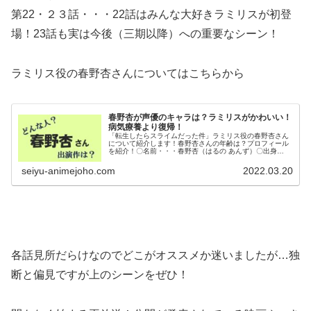
第22・２３話・・・22話はみんな大好きラミリスが初登
場！23話も実は今後（三期以降）への重要なシーン！
ラミリス役の春野杏さんについてはこちらから
春野杏が声優のキャラは？ラミリスがかわいい！
病気療養より復帰！
「転生したらスライムだった件」ラミリス役の春野杏さん
について紹介します！春野杏さんの年齢は？プロフィール
を紹介！〇名前・・・春野杏（はるの あんず）〇出身
地・・・神奈川県〇生年月日・・・1994年10月30日〇血
液型・・・AB型〇身長・・・...
seiyu-animejoho.com
2022.03.20
各話見所だらけなのでどこがオススメか迷いましたが…独
断と偏見ですが上のシーンをぜひ！