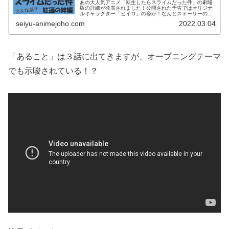
あの大人気アニメ「転生したらスライムだった件」の劇場
版の詳細が発表されました！公開された予告ではオリジナ
ルキャラクター「ヒイロ」の姿が！なんとストーリーのメ
インとなるベニマルの元兄貴分とのこと！これは期待大！
seiyu-animejoho.com
2022.03.04
どんな映画か紹介します！「ヒイロ...
「あること」は３話に出てきますが、オープニングテーマ
でも示唆されている！？