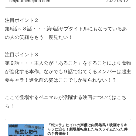
seiyu-animejoho.com
2022.03.12
注目ポイント２
第6話～８話・・・第6話サブタイトルにもなっているあ
の人の笑顔をもう一度見たい！
注目ポイント３
第９話・・・主人公が「あること」をすることにより魔物
が進化する本作。なかでも９話で出てくるメンバーは超主
要キャラ！進化前の姿はここでしか見られない！？
ここで登場するベニマルが活躍する映画についてはこち
ら！
「転スラ」ヒイロの声優は内田雄馬！映画オリキ
ャラに迫る！劇場版転生したらスライムだった件
の予告発表！