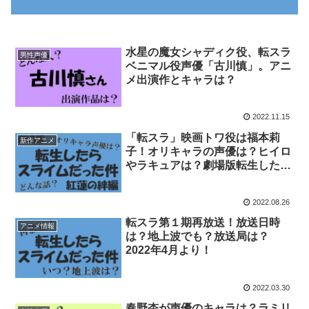
水星の魔女シャディク役、転スラ
男性声優
ベニマル役声優「古川慎」。アニ
メ出演作とキャラは？
2022.11.15
「転スラ」映画トワ役は福本莉
新作アニメ
子！オリキャラの声優は？ヒイロ
やラキュアは？劇場版転生したら
スライムだった件「紅蓮の絆編」
2022.08.26
転スラ第１期再放送！放送日時
アニメ情報
は？地上波でも？放送局は？
2022年4月より！
2022.03.30
春野杏が声優のキャラは？ラミリ