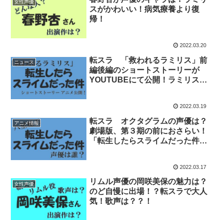
女性声優
スがかわいい！病気療養より復
帰！
2022.03.20
転スラ 「救われるラミリス」前
ニュース
編後編のショートストーリーが
YOUTUBEにて公開！ラミリスと
は？ベレッタとは？声優は？
2022.03.19
転スラ オクタグラムの声優は？
アニメ情報
劇場版、第３期の前におさらい！
「転生したらスライムだった件」
八星魔王一覧
2022.03.17
リムル声優の岡咲美保の魅力は？
女性声優
のど自慢に出場！？転スラで大人
気！歌声は？？！