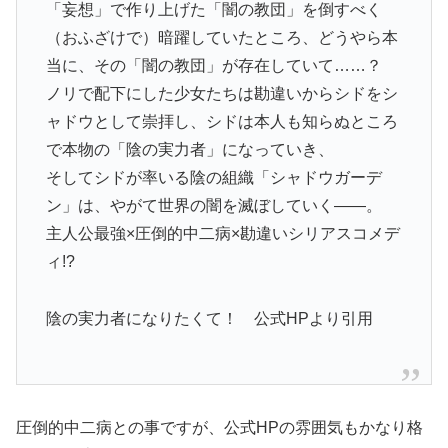
「妄想」で作り上げた「闇の教団」を倒すべく
（おふざけで）暗躍していたところ、どうやら本
当に、その「闇の教団」が存在していて……？
ノリで配下にした少女たちは勘違いからシドをシ
ャドウとして崇拝し、シドは本人も知らぬところ
で本物の「陰の実力者」になっていき、
そしてシドが率いる陰の組織「シャドウガーデ
ン」は、やがて世界の闇を滅ぼしていく――。
主人公最強×圧倒的中二病×勘違いシリアスコメデ
ィ!?
陰の実力者になりたくて！ 公式HPより引用
圧倒的中二病との事ですが、公式HPの雰囲気もかなり格