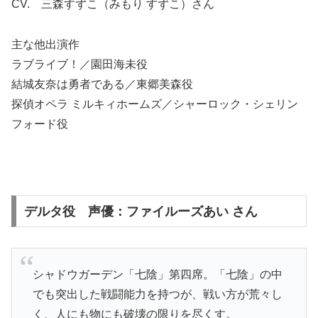
CV. 三森すずこ（みもり すずこ）さん
主な他出演作
ラブライブ！／園田海未役
結城友奈は勇者である／東郷美森役
探偵オペラ ミルキィホームズ／シャーロック・シェリン
フォード役
デルタ役 声優：ファイルーズあい さん
シャドウガーデン「七陰」第四席。「七陰」の中
でも突出した戦闘能力を持つが、戦い方が荒々し
く、人にも物にも破壊の限りを尽くす。