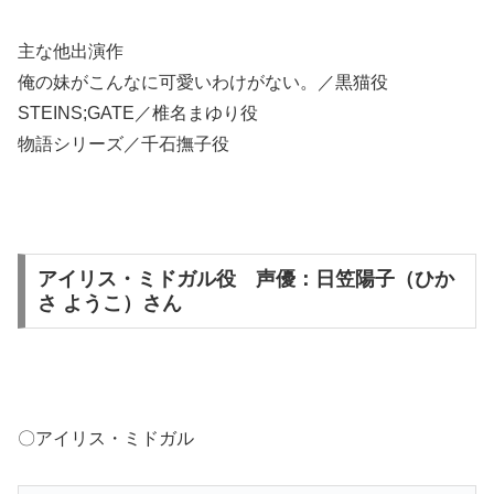
主な他出演作
俺の妹がこんなに可愛いわけがない。／黒猫役
STEINS;GATE／椎名まゆり役
物語シリーズ／千石撫子役
アイリス・ミドガル役 声優：日笠陽子（ひか
さ ようこ）さん
〇アイリス・ミドガル