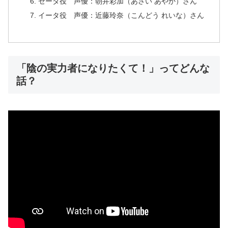
ゼータ役 声優：朝井彩加（あさい あやか）さん
イータ役 声優：近藤玲奈（こんどう れいな）さん
「陰の実力者になりたくて！」ってどんな
話？