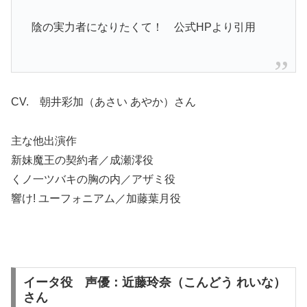
陰の実力者になりたくて！ 公式HPより引用
CV. 朝井彩加（あさい あやか）さん
主な他出演作
新妹魔王の契約者／成瀬澪役
くノ一ツバキの胸の内／アザミ役
響け! ユーフォニアム／加藤葉月役
イータ役 声優：近藤玲奈（こんどう れいな）
さん