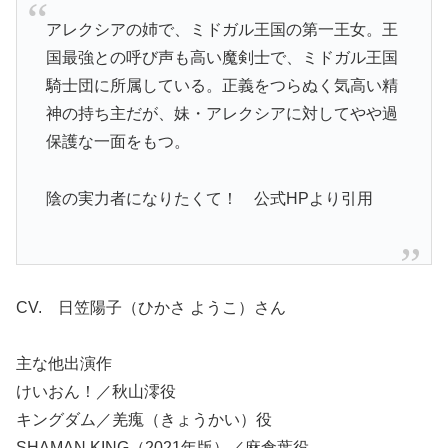
アレクシアの姉で、ミドガル王国の第一王女。王
国最強との呼び声も高い魔剣士で、ミドガル王国
騎士団に所属している。正義をつらぬく気高い精
神の持ち主だが、妹・アレクシアに対してやや過
保護な一面をもつ。
陰の実力者になりたくて！ 公式HPより引用
CV. 日笠陽子（ひかさ ようこ）さん
主な他出演作
けいおん！／秋山澪役
キングダム／羌瘣（きょうかい）役
SHAMAN KING（2021年版）／麻倉葉役