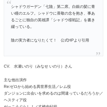
シャドウガーデン「七陰」第二席。白銀の髪に青
い瞳のエルフ。シャドウに畏敬の念を抱き、事あ
るごとに独自の英雄譚「シャドウ様戦記」を書き
綴っている。
陰の実力者になりたくて！ 公式HPより引用
CV. 水瀬いのり（みなせ いのり）さん
主な他出演作
Re:ゼロから始める異世界生活／レム役
ダンジョンに出会いを求めるのは間違っているだろうか／
ヘスティア役
がっこうぐらし！／丈槍由紀役