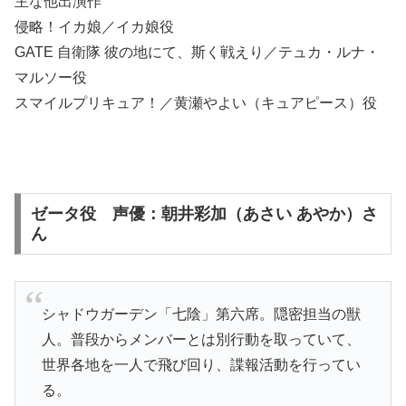
主な他出演作
侵略！イカ娘／イカ娘役
GATE 自衛隊 彼の地にて、斯く戦えり／テュカ・ルナ・
マルソー役
スマイルプリキュア！／黄瀬やよい（キュアピース）役
ゼータ役 声優：朝井彩加（あさい あやか）さ
ん
シャドウガーデン「七陰」第六席。隠密担当の獣
人。普段からメンバーとは別行動を取っていて、
世界各地を一人で飛び回り、諜報活動を行ってい
る。