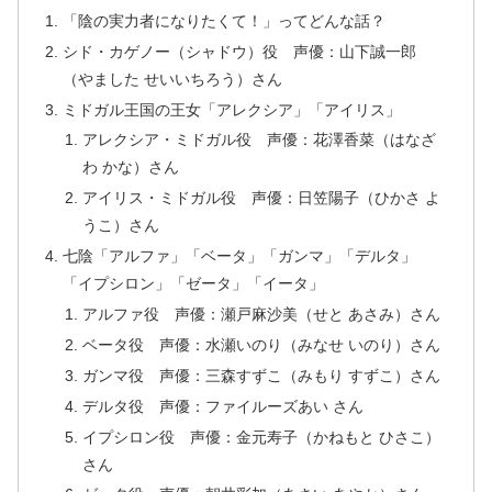
「陰の実力者になりたくて！」ってどんな話？
シド・カゲノー（シャドウ）役 声優：山下誠一郎
（やました せいいちろう）さん
ミドガル王国の王女「アレクシア」「アイリス」
アレクシア・ミドガル役 声優：花澤香菜（はなざ
わ かな）さん
アイリス・ミドガル役 声優：日笠陽子（ひかさ よ
うこ）さん
七陰「アルファ」「ベータ」「ガンマ」「デルタ」
「イプシロン」「ゼータ」「イータ」
アルファ役 声優：瀬戸麻沙美（せと あさみ）さん
ベータ役 声優：水瀬いのり（みなせ いのり）さん
ガンマ役 声優：三森すずこ（みもり すずこ）さん
デルタ役 声優：ファイルーズあい さん
イプシロン役 声優：金元寿子（かねもと ひさこ）
さん