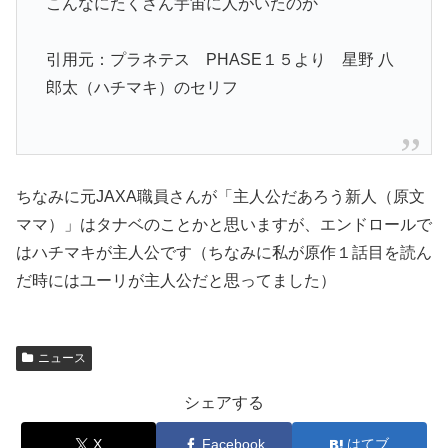
こんなにたくさん宇宙に人がいたのか
引用元：プラネテス PHASE１５より 星野 八
郎太（ハチマキ）のセリフ
ちなみに元JAXA職員さんが「主人公だあろう新人（原文
ママ）」はタナベのことかと思いますが、エンドロールで
はハチマキが主人公です（ちなみに私が原作１話目を読ん
だ時にはユーリが主人公だと思ってました）
ニュース
シェアする
X
Facebook
はてブ