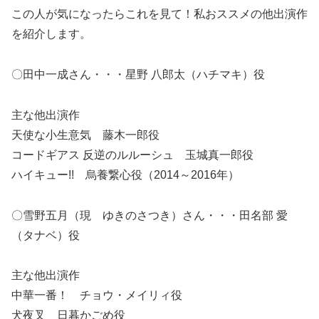
この人が気になったらこれを見て！私おススメの他出演作
を紹介します。
〇田中一成さん・・・星野 八郎太（ハチマキ）役
主な他出演作
天使な小生意気 藤木一郎役
コードギアス 反逆のルルーシュ 玉城真一郎役
ハイキュー!! 烏養繋心役（2014～2016年）
〇雪野五月（現 ゆきのさつき）さん・・・田名部 愛
（タナベ）役
主な他出演作
中華一番！ チョウ・メイリィ役
犬夜叉 日暮かごめ役