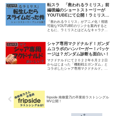
転スラ 「救われるラミリス」前
ニュース
編後編のショートストーリーが
YOUTUBEにて公開！ラミリスと
は？ベレッタとは？声優は？
「救われるラミリス」がアニメ化！視聴
可能なYOUTUBEのリンクを案内すると
ともに、ラミリスとはどんなキャラクタ
ーなのか？演じる声優さんは？振り返り
ます。「救われるラミリス」YOUTUBE
にて公開！転生したらスライムだった件
シャア専用マクドナルド！ガンダ
ニュース
のショートアニメ...
ムコラボのハンバーガー！パッケ
ージは？ガンダム診断も面白い！
マクドナルドにて２０２２年６月２２日
からはじまった「機動戦士ガンダム」と
コラボしたシャア専用マクドナルド。気
になるハンバーガーを食べてみました！
シャア専用マクドナルドの期間は？いつ
まで？マクドナルドのガンダムコラボ、
シャア専用マクドナルドが...
fripside 南條愛乃の卒業前ラストシングル
MV公開！