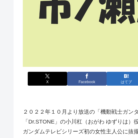
X
Facebook
はてブ
２０２２年１０月より放送の「機動戦士ガンダ
「Dr.STONE」の小川杠（おがわ ゆずりは
ガンダムテレビシリーズ初の女性主人公に抜