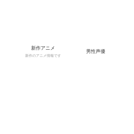
新作アニメ
男性声優
新作のアニメ情報です