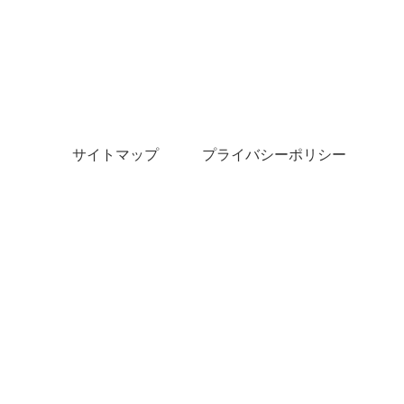
サイトマップ
プライバシーポリシー