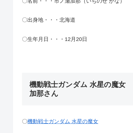
〇名前・・・市ノ瀬加那（いちのせ かな）
〇出身地・・・北海道
〇生年月日・・・12月20日
機動戦士ガンダム 水星の魔女
加那さん
〇
機動戦士ガンダム 水星の魔女