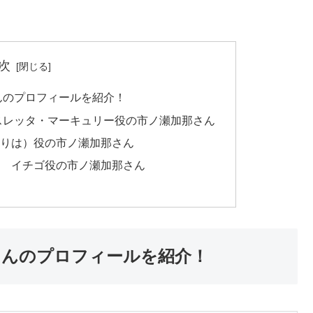
次
んのプロフィールを紹介！
スレッタ・マーキュリー役の市ノ瀬加那さん
ゆずりは）役の市ノ瀬加那さん
 イチゴ役の市ノ瀬加那さん
さんのプロフィールを紹介！