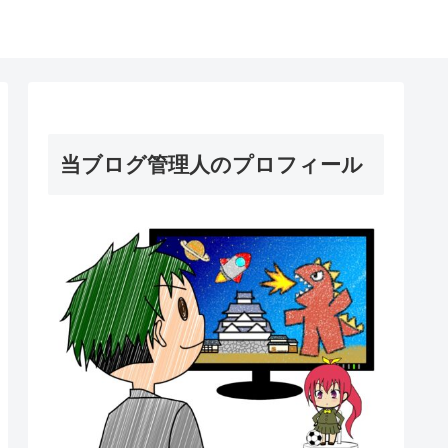
当ブログ管理人のプロフィール