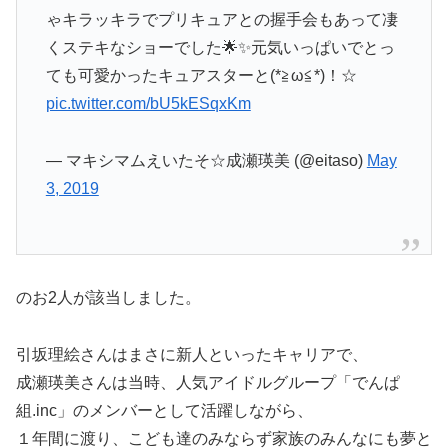
ゃキラッキラでプリキュアとの握手会もあって凄
くステキなショーでした🌟✨元気いっぱいでとっ
ても可愛かったキュアスターと(*≧ω≦*)！☆
pic.twitter.com/bU5kESqxKm
— マキシマムえいたそ☆成瀬瑛美 (@eitaso)
May
3, 2019
のお2人が該当しました。
引坂理絵さんはまさに新人といったキャリアで
、
成瀬瑛美さんは当時、人気アイドルグループ「でんぱ
組.inc」のメンバーとして活躍しながら、
１年間に渡り、こども達のみならず家族のみんなにも夢と