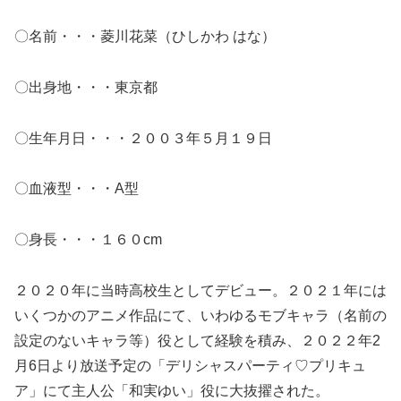
〇名前・・・菱川花菜（ひしかわ はな）
〇出身地・・・東京都
〇生年月日・・・２００３年５月１９日
〇血液型・・・A型
〇身長・・・１６０cm
２０２０年に当時高校生としてデビュー。２０２１年には
いくつかのアニメ作品にて、いわゆるモブキャラ（名前の
設定のないキャラ等）役として経験を積み、２０２２年2
月6日より放送予定の「デリシャスパーティ♡プリキュ
ア」にて主人公「和実ゆい」役に大抜擢された。