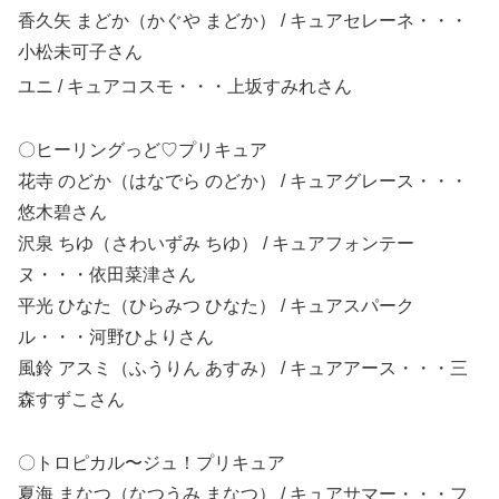
香久矢 まどか（かぐや まどか） / キュアセレーネ・・・
小松未可子
さん
ユニ
/ キュアコスモ・・・上坂すみれ
さん
〇ヒーリングっど♡プリキュア
花寺 のどか（はなでら のどか） / キュアグレース・・・
悠木碧
さん
沢泉 ちゆ（さわいずみ ちゆ） / キュアフォンテー
ヌ・・・依田菜津
さん
平光 ひなた（ひらみつ ひなた） / キュアスパーク
ル・・・河野ひより
さん
風鈴 アスミ（ふうりん あすみ） / キュアアース・・・三
森すずこ
さん
〇トロピカル〜ジュ！プリキュア
夏海 まなつ（なつうみ まなつ） / キュアサマー・・・フ