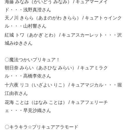
海藤 みなみ（かいどう みなみ） / キュアマーメイ
ド・・・浅野真澄
さん
天ノ川 きらら（あまのがわ きらら） / キュアトゥインク
ル・・・山村響
さん
紅城 トワ（あかぎ とわ）
/ キュアスカーレット・・・沢
城みゆき
さん
〇魔法つかいプリキュア！
朝日奈 みらい（あさひな みらい） / キュアミラク
ル・・・高橋李依
さん
十六夜 リコ（いざよい りこ）
/ キュアマジカル・・・堀
江由衣
さん
花海 ことは（はなみ ことは）
/ キュアフェリーチ
ェ・・・早見沙織
さん
〇キラキラ
☆
プリキュアアラモード