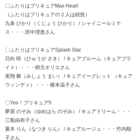
〇ふたりはプリキュア
Max Heart
（ふたりはプリキュアの２人は続投）
九条 ひかり（くじょう ひかり） / シャイニールミナ
ス・・・田中理恵さん
〇ふたりはプリキュア
Splash Star
日向 咲（ひゅうが さき） / キュアブルーム（キュアブラ
イト）・・・樹元オリエさん
美翔 舞（みしょう まい） / キュアイーグレット （キュア
ウィンディ）・・・榎本温子さん
〇Yes
！プリキュア
5
夢原 のぞみ（ゆめはら のぞみ） / キュアドリーム・・・
三瓶由布子さん
夏木 りん（なつき りん） / キュアルージュ・・・竹内順
子さん