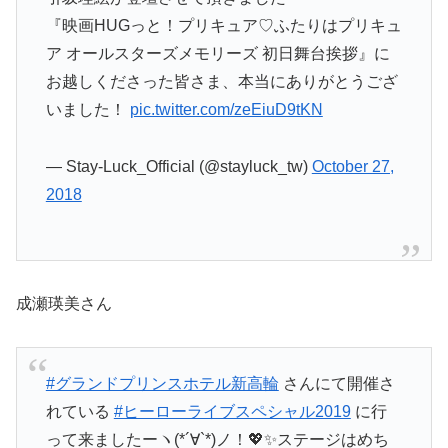
『映画HUGっと！プリキュア♡ふたりはプリキュ
ア オールスターズメモリーズ 初日舞台挨拶』に
お越しくださった皆さま、本当にありがとうござ
いました！
pic.twitter.com/zeEiuD9tKN
— Stay-Luck_Official (@stayluck_tw)
October 27,
2018
成瀬瑛美
さん
#グランドプリンスホテル新高輪
さんにて開催さ
れている
#ヒーローライブスペシャル2019
に行
って来ましたーヽ(*´∀`*)ノ！💖✨ステージはめち