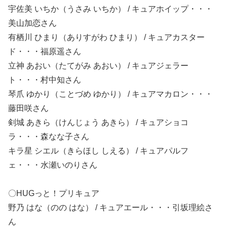
宇佐美 いちか（うさみ いちか） / キュアホイップ・・・
美山加恋
さん
有栖川 ひまり（ありすがわ ひまり） / キュアカスター
ド・・・福原遥
さん
立神 あおい（たてがみ あおい） / キュアジェラー
ト・・・村中知
さん
琴爪 ゆかり（ことづめ ゆかり） / キュアマカロン・・・
藤田咲
さん
剣城 あきら（けんじょう あきら） / キュアショコ
ラ・・・森なな子
さん
キラ星 シエル（きらほし しえる） / キュアパルフ
ェ・・・水瀬いのり
さん
〇HUG
っと！プリキュア
野乃 はな（のの はな） / キュアエール・・・引坂理絵
さ
ん