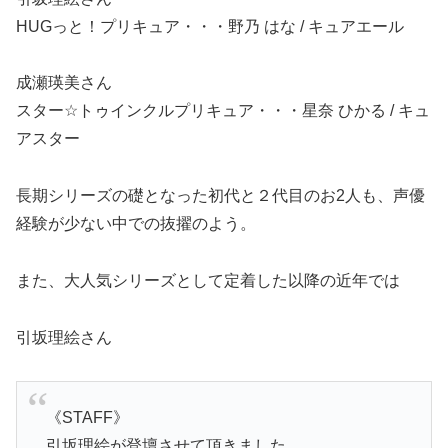
HUG
っと！プリキュア・・・野乃 はな / キュアエール
成瀬瑛美
さん
スター
☆
トゥインクルプリキュア・・・星奈 ひかる / キュ
アスター
長期シリーズの礎となった初代と２代目のお2人も、声優
経験が少ない中での抜擢のよう。
また、大人気シリーズとして定着した以降の近年では
引坂理絵さん
《STAFF》
引坂理絵が登壇させて頂きました