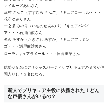
ァイルーズあい
さん
涼村 さんご（すずむら さんご） / キュアコーラル・・・
花守ゆみり
さん
一之瀬 みのり（いちのせ みのり） / キュアパパイ
ア・・・石川由依
さん
滝沢 あすか（たきざわ あすか） / キュアフラミン
ゴ・・・瀬戸麻沙美
さん
ローラ
/ キュアラメール・・・日高里菜
さん
総勢６９名にデリシャスパーティ♡プリキュアの３名が仲
間入りし７２名になる。
新人でプリキュア主役に抜擢された！どん
な声優さんがいるの？