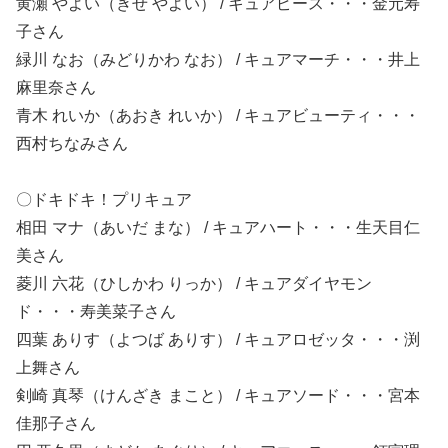
黄瀬 やよい（きせ やよい） / キュアピース・・・金元寿
子
さん
緑川 なお（みどりかわ なお） / キュアマーチ・・・井上
麻里奈
さん
青木 れいか（あおき れいか） / キュアビューティ・・・
西村ちなみ
さん
〇ドキドキ！プリキュア
相田 マナ（あいだ まな） / キュアハート・・・生天目仁
美
さん
菱川 六花（ひしかわ りっか） / キュアダイヤモン
ド・・・寿美菜子
さん
四葉 ありす（よつば ありす） / キュアロゼッタ・・・渕
上舞
さん
剣崎 真琴（けんざき まこと） / キュアソード・・・宮本
佳那子
さん