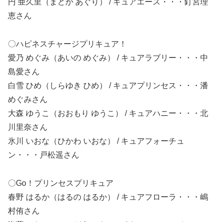
円 亜久里（まどか あぐり） / キュアエース・・・釘宮理
恵
さん
〇ハピネスチャージプリキュア！
愛乃 めぐみ（あいの めぐみ） / キュアラブリー・・・中
島愛
さん
白雪 ひめ（しらゆき ひめ） / キュアプリンセス・・・潘
めぐみ
さん
大森 ゆうこ（おおもり ゆうこ） / キュアハニー・・・北
川里奈
さん
氷川 いおな（ひかわ いおな） / キュアフォーチュ
ン・・・戸松遥
さん
〇Go
！プリンセスプリキュア
春野 はるか（はるの はるか） / キュアフローラ・・・嶋
村侑
さん