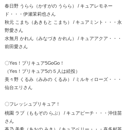
春日野 うらら（かすがの うらら） / キュアレモネー
ド・・・伊瀬茉莉也さん
秋元 こまち（あきもと こまち） / キュアミント・・・永
野愛さん
水無月 かれん（みなづき かれん） / キュアアクア・・・
前田愛
さん
〇Yes
！プリキュア
5GoGo
！
（
Yes
！プリキュア
5の５人は続投
）
美々野 くるみ（みみの くるみ） / ミルキィローズ・・・
仙台エリ
さん
〇フレッシュプリキュア！
桃園 ラブ（ももぞの らぶ
） / キュアピーチ・・・沖佳苗
さん
蒼乃 美希（あおの みき） / キュアベリー・・・喜多村英