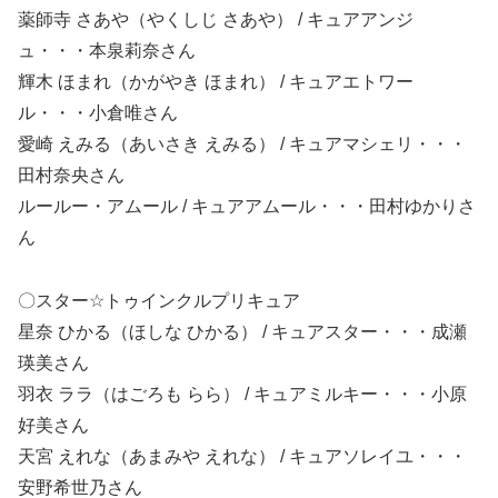
薬師寺 さあや（やくしじ さあや） / キュアアンジ
ュ・・・本泉莉奈
さん
輝木 ほまれ（かがやき ほまれ） / キュアエトワー
ル・・・小倉唯
さん
愛崎 えみる（あいさき えみる） / キュアマシェリ・・・
田村奈央
さん
ルールー・アムール / キュアアムール・・・田村ゆかり
さ
ん
〇スター
☆
トゥインクルプリキュア
星奈 ひかる（ほしな ひかる） / キュアスター・・・成瀬
瑛美
さん
羽衣 ララ（はごろも らら） / キュアミルキー・・・小原
好美
さん
天宮 えれな（あまみや えれな） / キュアソレイユ・・・
安野希世乃
さん