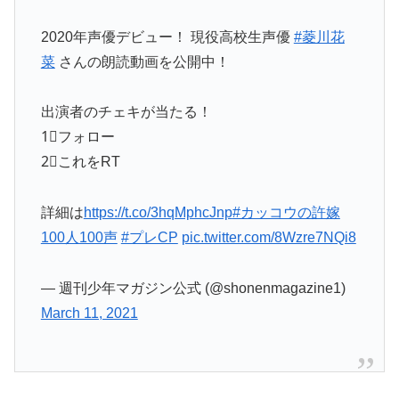
2020年声優デビュー！ 現役高校生声優
#菱川花
菜
さんの朗読動画を公開中！
出演者のチェキが当たる！
1⃣フォロー
2⃣これをRT
詳細は
https://t.co/3hqMphcJnp
#カッコウの許嫁
100人100声
#プレCP
pic.twitter.com/8Wzre7NQi8
— 週刊少年マガジン公式 (@shonenmagazine1)
March 11, 2021