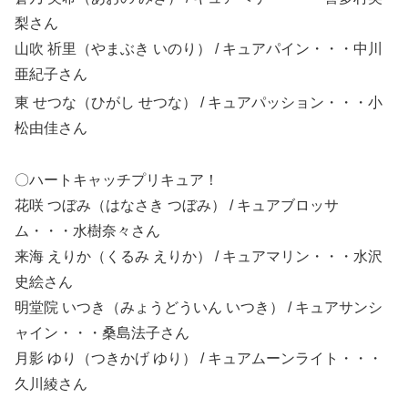
梨
さん
山吹 祈里（やまぶき いのり） / キュアパイン・・・中川
亜紀子
さん
東 せつな（ひがし せつな）
/ キュアパッション・・・小
松由佳
さん
〇ハートキャッチプリキュア！
花咲 つぼみ（はなさき つぼみ） / キュアブロッサ
ム・・・水樹奈々
さん
来海 えりか（くるみ えりか） / キュアマリン・・・水沢
史絵
さん
明堂院 いつき（みょうどういん いつき） / キュアサンシ
ャイン・・・桑島法子
さん
月影 ゆり（つきかげ ゆり） / キュアムーンライト・・・
久川綾
さん