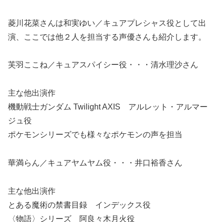
菱川花菜さんは和実ゆい／キュアプレシャス役として出
演、ここでは他２人を担当する声優さんも紹介します。
芙羽ここね／キュアスパイシー役・・・清水理沙さん
主な他出演作
機動戦士ガンダム Twilight AXIS アルレット・アルマー
ジュ役
ポケモンシリーズでも様々なポケモンの声を担当
華満らん／キュアヤムヤム役・・・井口裕香さん
主な他出演作
とある魔術の禁書目録 インデックス役
〈物語〉シリーズ 阿良々木月火役